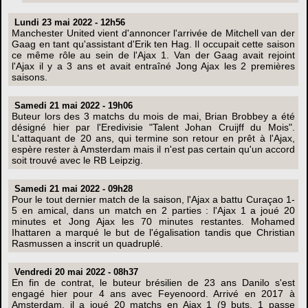
Lundi 23 mai 2022 - 12h56
Manchester United vient d'annoncer l'arrivée de Mitchell van der
Gaag en tant qu'assistant d'Erik ten Hag. Il occupait cette saison
ce même rôle au sein de l'Ajax 1. Van der Gaag avait rejoint
l'Ajax il y a 3 ans et avait entraîné Jong Ajax les 2 premières
saisons.
Samedi 21 mai 2022 - 19h06
Buteur lors des 3 matchs du mois de mai, Brian Brobbey a été
désigné hier par l'Eredivisie "Talent Johan Cruijff du Mois".
L'attaquant de 20 ans, qui termine son retour en prêt à l'Ajax,
espère rester à Amsterdam mais il n'est pas certain qu'un accord
soit trouvé avec le RB Leipzig.
Samedi 21 mai 2022 - 09h28
Pour le tout dernier match de la saison, l'Ajax a battu Curaçao 1-
5 en amical, dans un match en 2 parties : l'Ajax 1 a joué 20
minutes et Jong Ajax les 70 minutes restantes. Mohamed
Ihattaren a marqué le but de l'égalisation tandis que Christian
Rasmussen a inscrit un quadruplé.
Vendredi 20 mai 2022 - 08h37
En fin de contrat, le buteur brésilien de 23 ans Danilo s'est
engagé hier pour 4 ans avec Feyenoord. Arrivé en 2017 à
Amsterdam, il a joué 20 matchs en Ajax 1 (9 buts, 1 passe