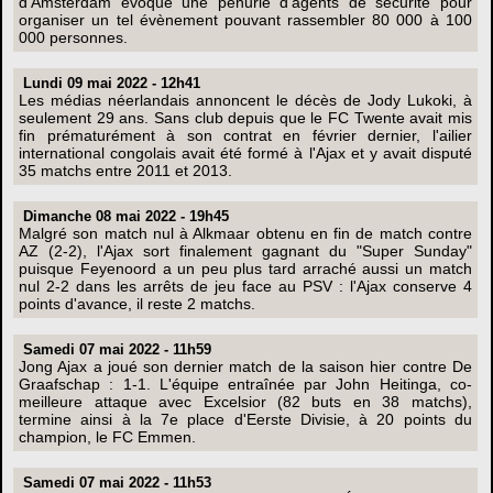
d'Amsterdam évoque une pénurie d'agents de sécurité pour
organiser un tel évènement pouvant rassembler 80 000 à 100
000 personnes.
Lundi 09 mai 2022 - 12h41
Les médias néerlandais annoncent le décès de Jody Lukoki, à
seulement 29 ans. Sans club depuis que le FC Twente avait mis
fin prématurément à son contrat en février dernier, l'ailier
international congolais avait été formé à l'Ajax et y avait disputé
35 matchs entre 2011 et 2013.
Dimanche 08 mai 2022 - 19h45
Malgré son match nul à Alkmaar obtenu en fin de match contre
AZ (2-2), l'Ajax sort finalement gagnant du "Super Sunday"
puisque Feyenoord a un peu plus tard arraché aussi un match
nul 2-2 dans les arrêts de jeu face au PSV : l'Ajax conserve 4
points d'avance, il reste 2 matchs.
Samedi 07 mai 2022 - 11h59
Jong Ajax a joué son dernier match de la saison hier contre De
Graafschap : 1-1. L'équipe entraînée par John Heitinga, co-
meilleure attaque avec Excelsior (82 buts en 38 matchs),
termine ainsi à la 7e place d'Eerste Divisie, à 20 points du
champion, le FC Emmen.
Samedi 07 mai 2022 - 11h53