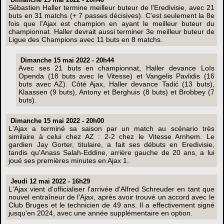
Dimanche 15 mai 2022 - 20h40
Sébastien Haller termine meilleur buteur de l'Eredivisie, avec 21
buts en 31 matchs (+ 7 passes décisives). C'est seulement la 8e
fois que l'Ajax est champion en ayant le meilleur buteur du
championnat. Haller devrait aussi terminer 3e meilleur buteur de
Ligue des Champions avec 11 buts en 8 matchs.
Dimanche 15 mai 2022 - 20h44
Avec ses 21 buts en championnat, Haller devance Loïs
Openda (18 buts avec le Vitesse) et Vangelis Pavlidis (16
buts avec AZ). Côté Ajax, Haller devance Tadić (13 buts),
Klaassen (9 buts), Antony et Berghuis (8 buts) et Brobbey (7
buts).
Dimanche 15 mai 2022 - 20h00
L'Ajax a terminé sa saison par un match au scénario très
similaire à celui chez AZ : 2-2 chez le Vitesse Arnhem. Le
gardien Jay Gorter, titulaire, a fait ses débuts en Eredivisie,
tandis qu'Anass Salah-Eddine, arrière gauche de 20 ans, a lui
joué ses premières minutes en Ajax 1.
Jeudi 12 mai 2022 - 16h29
L'Ajax vient d'officialiser l'arrivée d'Alfred Schreuder en tant que
nouvel entraîneur de l'Ajax, après avoir trouvé un accord avec le
Club Bruges et le technicien de 49 ans. Il a effectivement signé
jusqu'en 2024, avec une année supplémentaire en option.