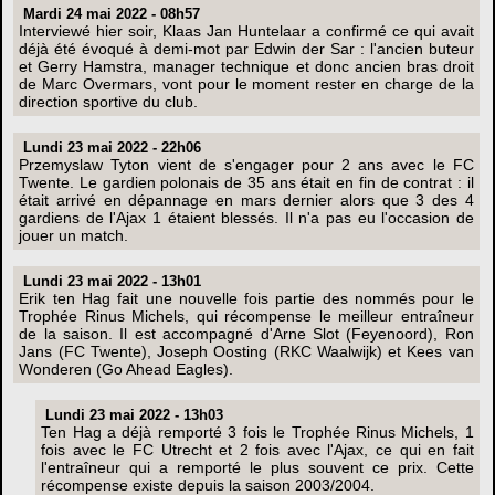
Mardi 24 mai 2022 - 08h57
Interviewé hier soir, Klaas Jan Huntelaar a confirmé ce qui avait
déjà été évoqué à demi-mot par Edwin der Sar : l'ancien buteur
et Gerry Hamstra, manager technique et donc ancien bras droit
de Marc Overmars, vont pour le moment rester en charge de la
direction sportive du club.
Lundi 23 mai 2022 - 22h06
Przemyslaw Tyton vient de s'engager pour 2 ans avec le FC
Twente. Le gardien polonais de 35 ans était en fin de contrat : il
était arrivé en dépannage en mars dernier alors que 3 des 4
gardiens de l'Ajax 1 étaient blessés. Il n'a pas eu l'occasion de
jouer un match.
Lundi 23 mai 2022 - 13h01
Erik ten Hag fait une nouvelle fois partie des nommés pour le
Trophée Rinus Michels, qui récompense le meilleur entraîneur
de la saison. Il est accompagné d'Arne Slot (Feyenoord), Ron
Jans (FC Twente), Joseph Oosting (RKC Waalwijk) et Kees van
Wonderen (Go Ahead Eagles).
Lundi 23 mai 2022 - 13h03
Ten Hag a déjà remporté 3 fois le Trophée Rinus Michels, 1
fois avec le FC Utrecht et 2 fois avec l'Ajax, ce qui en fait
l'entraîneur qui a remporté le plus souvent ce prix. Cette
récompense existe depuis la saison 2003/2004.