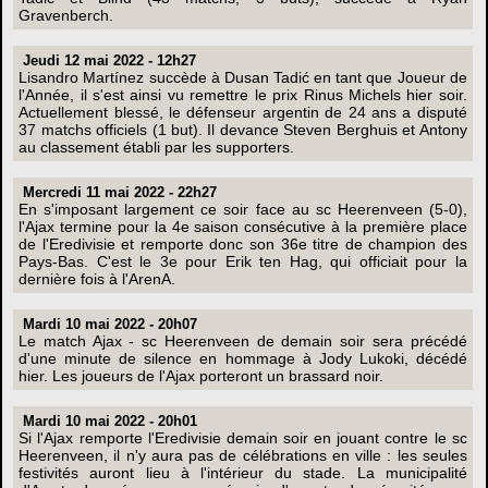
Gravenberch.
Jeudi 12 mai 2022 - 12h27
Lisandro Martínez succède à Dusan Tadić en tant que Joueur de
l'Année, il s'est ainsi vu remettre le prix Rinus Michels hier soir.
Actuellement blessé, le défenseur argentin de 24 ans a disputé
37 matchs officiels (1 but). Il devance Steven Berghuis et Antony
au classement établi par les supporters.
Mercredi 11 mai 2022 - 22h27
En s'imposant largement ce soir face au sc Heerenveen (5-0),
l'Ajax termine pour la 4e saison consécutive à la première place
de l'Eredivisie et remporte donc son 36e titre de champion des
Pays-Bas. C'est le 3e pour Erik ten Hag, qui officiait pour la
dernière fois à l'ArenA.
Mardi 10 mai 2022 - 20h07
Le match Ajax - sc Heerenveen de demain soir sera précédé
d'une minute de silence en hommage à Jody Lukoki, décédé
hier. Les joueurs de l'Ajax porteront un brassard noir.
Mardi 10 mai 2022 - 20h01
Si l'Ajax remporte l'Eredivisie demain soir en jouant contre le sc
Heerenveen, il n'y aura pas de célébrations en ville : les seules
festivités auront lieu à l'intérieur du stade. La municipalité