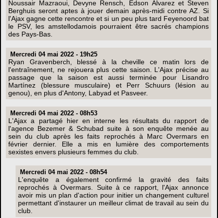
Noussair Mazraoui, Devyne Rensch, Edson Álvarez et Steven
Berghuis seront aptes à jouer demain après-midi contre AZ. Si
l'Ajax gagne cette rencontre et si un peu plus tard Feyenoord bat
le PSV, les amstellodamois pourraient être sacrés champions
des Pays-Bas.
Mercredi 04 mai 2022 - 19h25
Ryan Gravenberch, blessé à la cheville ce matin lors de
l'entraînement, ne rejouera plus cette saison. L'Ajax précise au
passage que la saison est aussi terminée pour Lisandro
Martínez (blessure musculaire) et Perr Schuurs (lésion au
genou), en plus d'Antony, Labyad et Pasveer.
Mercredi 04 mai 2022 - 08h53
L'Ajax a partagé hier en interne les résultats du rapport de
l'agence Bezemer & Schubad suite à son enquête menée au
sein du club après les faits reprochés à Marc Overmars en
février dernier. Elle a mis en lumière des comportements
sexistes envers plusieurs femmes du club.
Mercredi 04 mai 2022 - 08h54
L'enquête a également confirmé la gravité des faits
reprochés à Overmars. Suite à ce rapport, l'Ajax annonce
avoir mis un plan d'action pour initier un changement culturel
permettant d'instaurer un meilleur climat de travail au sein du
club.