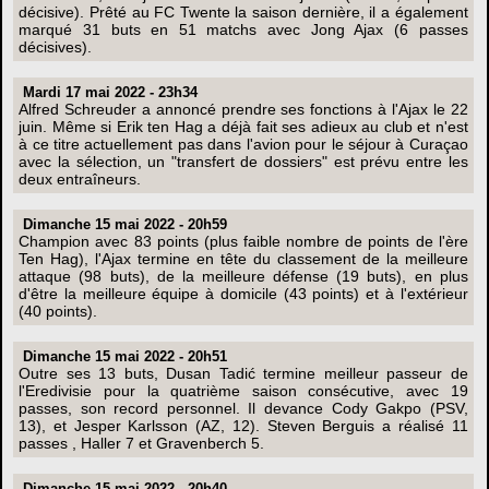
décisive). Prêté au FC Twente la saison dernière, il a également
marqué 31 buts en 51 matchs avec Jong Ajax (6 passes
décisives).
Mardi 17 mai 2022 - 23h34
Alfred Schreuder a annoncé prendre ses fonctions à l'Ajax le 22
juin. Même si Erik ten Hag a déjà fait ses adieux au club et n'est
à ce titre actuellement pas dans l'avion pour le séjour à Curaçao
avec la sélection, un "transfert de dossiers" est prévu entre les
deux entraîneurs.
Dimanche 15 mai 2022 - 20h59
Champion avec 83 points (plus faible nombre de points de l'ère
Ten Hag), l'Ajax termine en tête du classement de la meilleure
attaque (98 buts), de la meilleure défense (19 buts), en plus
d'être la meilleure équipe à domicile (43 points) et à l'extérieur
(40 points).
Dimanche 15 mai 2022 - 20h51
Outre ses 13 buts, Dusan Tadić termine meilleur passeur de
l'Eredivisie pour la quatrième saison consécutive, avec 19
passes, son record personnel. Il devance Cody Gakpo (PSV,
13), et Jesper Karlsson (AZ, 12). Steven Berguis a réalisé 11
passes , Haller 7 et Gravenberch 5.