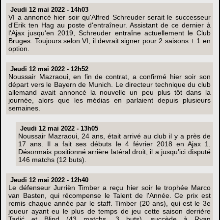
Jeudi 12 mai 2022 - 14h03
VI a annoncé hier soir qu'Alfred Schreuder serait le successeur
d'Erik ten Hag au poste d'entraîneur. Assistant de ce dernier à
l'Ajax jusqu'en 2019, Schreuder entraîne actuellement le Club
Bruges. Toujours selon VI, il devrait signer pour 2 saisons + 1 en
option.
Jeudi 12 mai 2022 - 12h52
Noussair Mazraoui, en fin de contrat, a confirmé hier soir son
départ vers le Bayern de Munich. Le directeur technique du club
allemand avait annoncé la nouvelle un peu plus tôt dans la
journée, alors que les médias en parlaient depuis plusieurs
semaines.
Jeudi 12 mai 2022 - 13h05
Noussair Mazraoui, 24 ans, était arrivé au club il y a près de
17 ans. Il a fait ses débuts le 4 février 2018 en Ajax 1.
Désormais positionné arrière latéral droit, il a jusqu'ici disputé
146 matchs (12 buts).
Jeudi 12 mai 2022 - 12h40
Le défenseur Jurriën Timber a reçu hier soir le trophée Marco
van Basten, qui récompense le Talent de l'Année. Ce prix est
remis chaque année par le staff. Timber (20 ans), qui est le 3e
joueur ayant eu le plus de temps de jeu cette saison derrière
Tadić et Blind (43 matchs, 3 buts), succède à Ryan