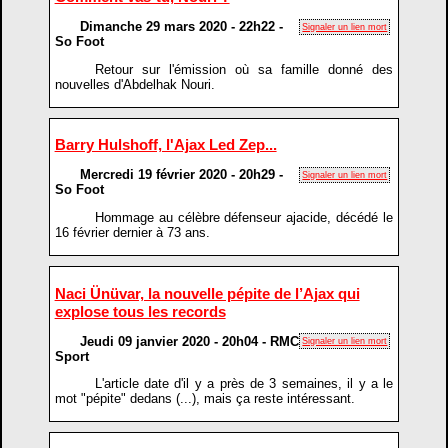
Dimanche 29 mars 2020 - 22h22 -
Signaler un lien mort
So Foot
Retour sur l'émission où sa famille donné des
nouvelles d'Abdelhak Nouri.
Barry Hulshoff, l'Ajax Led Zep...
Mercredi 19 février 2020 - 20h29 -
Signaler un lien mort
So Foot
Hommage au célèbre défenseur ajacide, décédé le
16 février dernier à 73 ans.
Naci Ünüvar, la nouvelle pépite de l’Ajax qui
explose tous les records
Jeudi 09 janvier 2020 - 20h04 - RMC
Signaler un lien mort
Sport
L'article date d'il y a près de 3 semaines, il y a le
mot "pépite" dedans (...), mais ça reste intéressant.