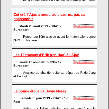
Cet été, l'Ajax a perdu trois cadres, pas sa
philosophie
Mardi 20 août 2019 - 08h26 -
Signaler un lien mort
Eurosport
Retour sur l'été ajacide avant le match aller contre
l'APOEL Nicosie.
Les 12 travaux d’Erik (ten Hag) à l'Ajax
Jeudi 15 août 2019 - 09h27 -
Signaler un lien mort
Eurosport
Analyse du chantier suite au départ de F. de Jong
et De Ligt.
La bonne étoile de David Neres
Samedi 15 juin 2019 - 11h25 - So
Signaler un lien mort
Foot
Article sur l'ailier brésilien, surtout orienté sur la