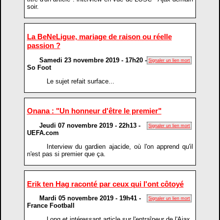
soir.
La BeNeLigue, mariage de raison ou réelle
passion ?
Samedi 23 novembre 2019 - 17h20 -
Signaler un lien mort
So Foot
Le sujet refait surface...
Onana : "Un honneur d'être le premier"
Jeudi 07 novembre 2019 - 22h13 -
Signaler un lien mort
UEFA.com
Interview du gardien ajacide, où l'on apprend qu'il
n'est pas si premier que ça.
Erik ten Hag raconté par ceux qui l'ont côtoyé
Mardi 05 novembre 2019 - 19h41 -
Signaler un lien mort
France Football
Long et intéressant article sur l'entraîneur de l'Ajax.