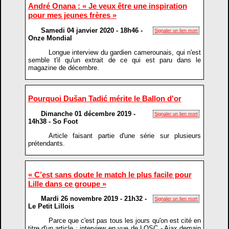
André Onana : « Je veux être une inspiration
pour mes jeunes frères »
Samedi 04 janvier 2020 - 18h46 -
Signaler un lien mort
Onze Mondial
Longue interview du gardien camerounais, qui n'est
semble t'il qu'un extrait de ce qui est paru dans le
magazine de décembre.
Pourquoi Dušan Tadić mérite le Ballon d'or
Dimanche 01 décembre 2019 -
Signaler un lien mort
14h38 - So Foot
Article faisant partie d'une série sur plusieurs
prétendants.
« C’est sans doute le match le plus facile pour
Lille dans ce groupe »
Mardi 26 novembre 2019 - 21h32 -
Signaler un lien mort
Le Petit Lillois
Parce que c'est pas tous les jours qu'on est cité en
titre d'un article : interview en vue de LOSC - Ajax demain