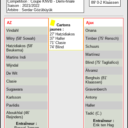
Compétition : Coupe KNVB - Demi-finale
89' 0-2 Klaassen
Saison : 2021/2022
Arbitre : Serdar Gözübüyük
AZ
Ajax
Cartons
jaunes :
Vindahl
Onana
27' Hatzidiakos
Witry (58' Sowah)
37' Haller
Timber (75' Rensch)
71' Clasie
Hatzidiakos (58'
Schuurs
74' Blind
Beukema)
Martínez
Martins Indi
Blind (75' Tagliafico)
Wijndal
Álvarez
De Wit
Berghuis (81'
Clasie
Klaassen)
Sugawara
Gravenberch
Karlsson
Antony
Pavlidis
Haller
Aboukhlal (46'
Tadić (C.)
Reijnders)
Entraîneur :
Entraîneur :
Erik ten Hag
Pascal Jansen