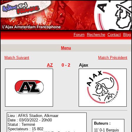
Forum
Recherche
Contact
Blog
Menu
Match Suivant
Match Précédent
AZ
0 - 2
Ajax
Lieu : AFAS Stadion, Alkmaar
Date : 03/03/2022 - 20h00
Buteurs :
Statut : Terminé
Spectateurs : 15 802
11' 0-1 Berguis