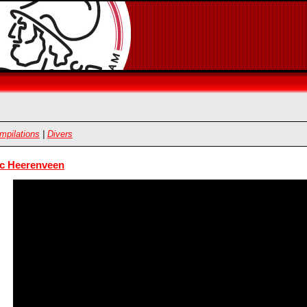
mpilations
|
Divers
sc Heerenveen