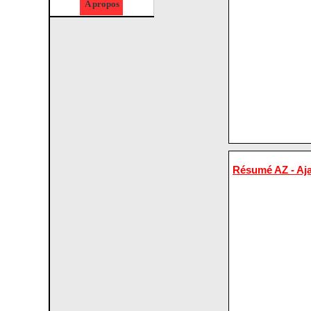
A propos
Résumé AZ - Aj