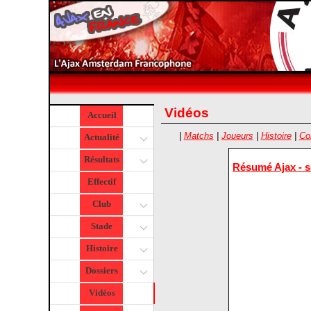
Vidéos
Accueil
|
Matchs
|
Joueurs
|
Histoire
|
Co
Actualité
Résultats
Résumé Ajax - 
Effectif
Club
Stade
Histoire
Dossiers
Vidéos