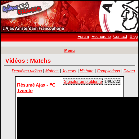
Forum
Recherche
Contact
Blog
Menu
Vidéos : Matchs
Dernières vidéos
|
Matchs
|
Joueurs
|
Histoire
|
Compilations
|
Divers
Signaler un problème
14/02/22
Résumé Ajax - FC
Twente