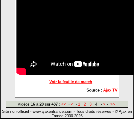
Voir la feuille de match
Source :
Ajax TV
Vidéos
16
à
20
sur
437
:
<<
·
<
·
1
2
3
4
·
>
·
>>
Site non-officiel - www.ajaxenfrance.com - Tous droits réservés - © Ajax en
France 2000-2026