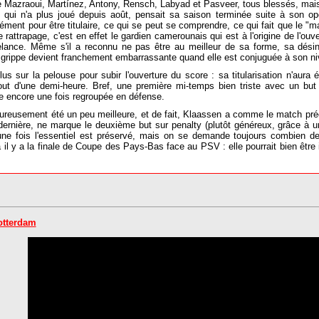
 de Mazraoui, Martínez, Antony, Rensch, Labyad et Pasveer, tous blessés, mais 
, qui n'a plus joué depuis août, pensait sa saison terminée suite à son op
ent pour être titulaire, ce qui se peut se comprendre, ce qui fait que le "m
rattrapage, c'est en effet le gardien camerounais qui est à l'origine de l'ou
lance. Même s'il a reconnu ne pas être au meilleur de sa forme, sa désinv
en grippe devient franchement embarrassante quand elle est conjuguée à son niv
 plus sur la pelouse pour subir l'ouverture du score : sa titularisation n'aur
ut d'une demi-heure. Bref, une première mi-temps bien triste avec un but r
pe encore une fois regroupée en défense.
reusement été un peu meilleure, et de fait, Klaassen a comme le match précé
rnière, ne marque le deuxième but sur penalty (plutôt généreux, grâce à une
ne fois l'essentiel est préservé, mais on se demande toujours combien de
il y a la finale de Coupe des Pays-Bas face au PSV : elle pourrait bien être
otterdam