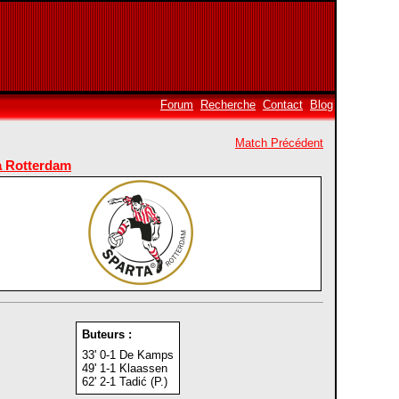
Forum
Recherche
Contact
Blog
Match Précédent
a Rotterdam
Buteurs :
33' 0-1 De Kamps
49' 1-1 Klaassen
62' 2-1 Tadić (P.)