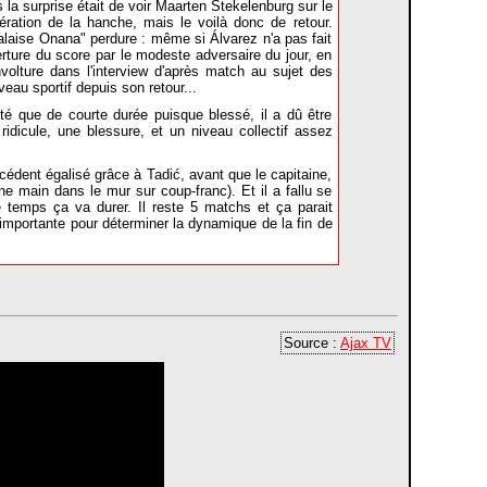
la surprise était de voir Maarten Stekelenburg sur le
ération de la hanche, mais le voilà donc de retour.
alaise Onana" perdure : même si Álvarez n'a pas fait
verture du score par le modeste adversaire du jour, en
olture dans l'interview d'après match au sujet des
eau sportif depuis son retour...
a été que de courte durée puisque blessé, il a dû être
idicule, une blessure, et un niveau collectif assez
dent égalisé grâce à Tadić, avant que le capitaine,
 main dans le mur sur coup-franc). Et il a fallu se
 temps ça va durer. Il reste 5 matchs et ça parait
 importante pour déterminer la dynamique de la fin de
Source :
Ajax TV