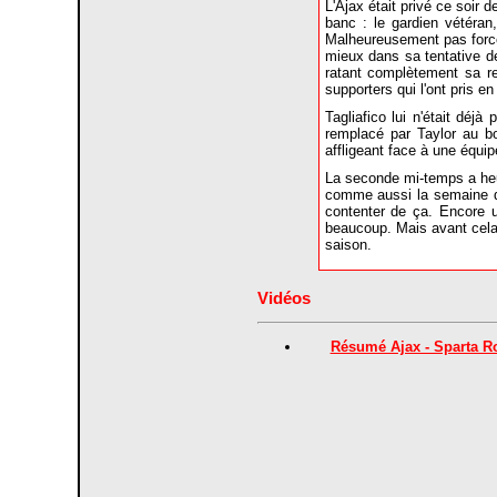
L'Ajax était privé ce soir
banc : le gardien vétéran
Malheureusement pas forcém
mieux dans sa tentative de 
ratant complètement sa re
supporters qui l'ont pris 
Tagliafico lui n'était déjà
remplacé par Taylor au bo
affligeant face à une équi
La seconde mi-temps a heu
comme aussi la semaine de
contenter de ça. Encore u
beaucoup. Mais avant cela 
saison.
Vidéos
Résumé Ajax - Sparta R