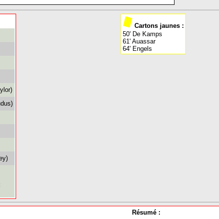
Cartons jaunes :
50' De Kamps
61' Auassar
64' Engels
ylor)
udus)
ey)
:
Résumé :