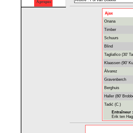
A propos
Ajax
Onana
Timber
Schuurs
Blind
Tagliafico (30' Ta
Klaassen (90' K
Álvarez
Gravenberch
Berghuis
Haller (80' Brobb
Tadić (C.)
Entraîneur 
Erik ten Hag